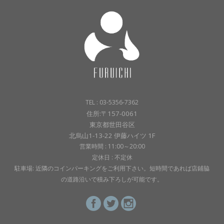
TEL : 03-5356-7362
住所:〒157-0061
東京都世田谷区
北烏山1-13-22 伊藤ハイツ 1F
営業時間 : 11:00～20:00
定休日 : 不定休
駐車場: 近隣のコインパーキングをご利用下さい。短時間であれば店鋪脇
の道路沿いで積み下ろしが可能です。