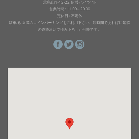
北烏山1-13-22 伊藤ハイツ 1F
営業時間 : 11:00～20:00
定休日 : 不定休
駐車場: 近隣のコインパーキングをご利用下さい。短時間であれば店鋪脇
の道路沿いで積み下ろしが可能です。