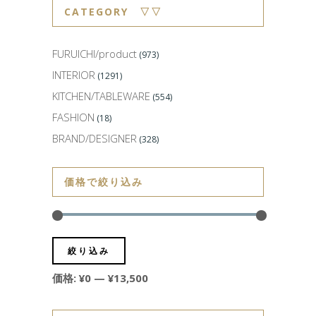
CATEGORY ▽▽
FURUICHI/product
(973)
INTERIOR
(1291)
KITCHEN/TABLEWARE
(554)
FASHION
(18)
BRAND/DESIGNER
(328)
価格で絞り込み
絞り込み
価格:
¥0
—
¥13,500