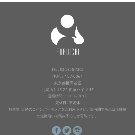
TEL : 03-5356-7362
住所:〒157-0061
東京都世田谷区
北烏山1-13-22 伊藤ハイツ 1F
営業時間 : 11:00～20:00
定休日 : 不定休
駐車場: 近隣のコインパーキングをご利用下さい。短時間であれば店鋪脇
の道路沿いで積み下ろしが可能です。