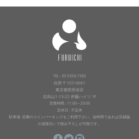
TEL : 03-5356-7362
住所:〒157-0061
東京都世田谷区
北烏山1-13-22 伊藤ハイツ 1F
営業時間 : 11:00～20:00
定休日 : 不定休
駐車場: 近隣のコインパーキングをご利用下さい。短時間であれば店鋪脇
の道路沿いで積み下ろしが可能です。