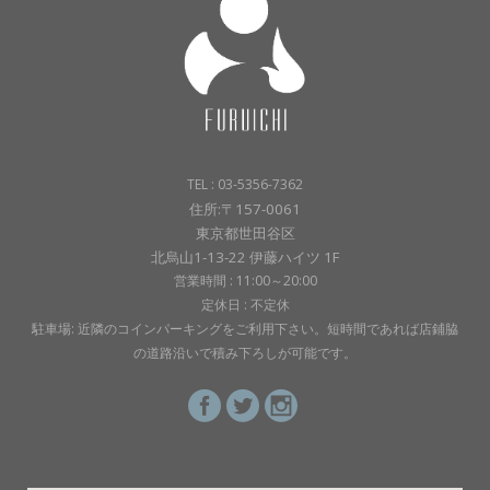
TEL : 03-5356-7362
住所:〒157-0061
東京都世田谷区
北烏山1-13-22 伊藤ハイツ 1F
営業時間 : 11:00～20:00
定休日 : 不定休
駐車場: 近隣のコインパーキングをご利用下さい。短時間であれば店鋪脇
の道路沿いで積み下ろしが可能です。