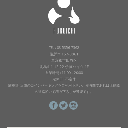
TEL : 03-5356-7362
住所:〒157-0061
東京都世田谷区
北烏山1-13-22 伊藤ハイツ 1F
営業時間 : 11:00～20:00
定休日 : 不定休
駐車場: 近隣のコインパーキングをご利用下さい。短時間であれば店鋪脇
の道路沿いで積み下ろしが可能です。