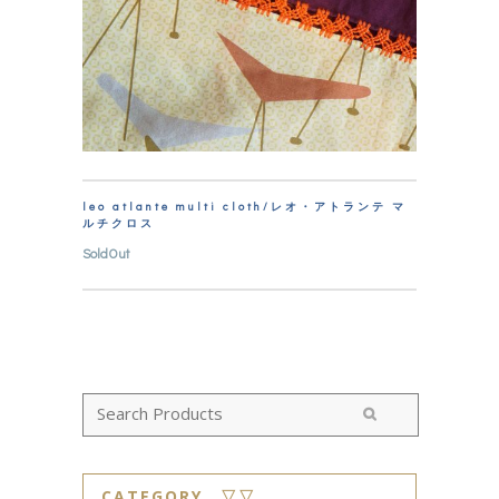
leo atlante multi cloth/レオ・アトランテ マ
ルチクロス
SoldOut
CATEGORY ▽▽