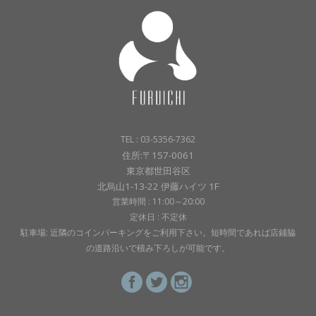
TEL : 03-5356-7362
住所:〒157-0061
東京都世田谷区
北烏山1-13-22 伊藤ハイツ 1F
営業時間 : 11:00～20:00
定休日 : 不定休
駐車場: 近隣のコインパーキングをご利用下さい。短時間であれば店鋪脇
の道路沿いで積み下ろしが可能です。