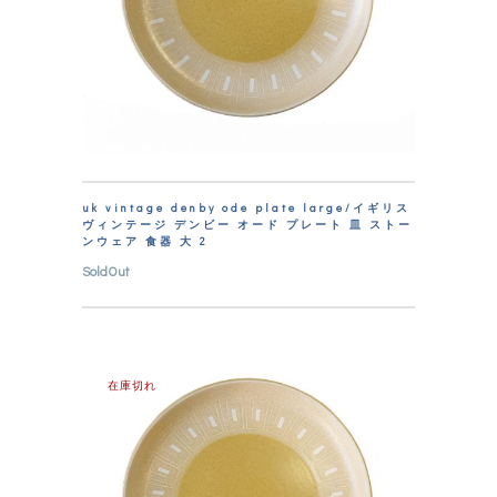
uk vintage denby ode plate large/イギリス
ヴィンテージ デンビー オード プレート 皿 ストー
ンウェア 食器 大 2
SoldOut
在庫切れ