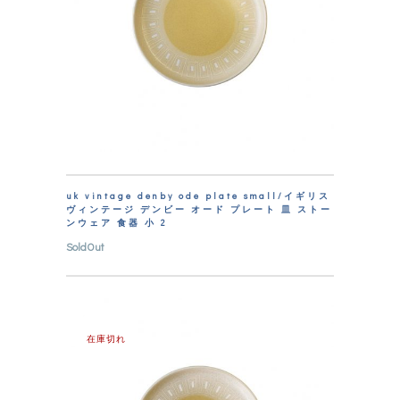
uk vintage denby ode plate small/イギリス
ヴィンテージ デンビー オード プレート 皿 ストー
ンウェア 食器 小 2
SoldOut
在庫切れ