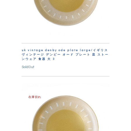
uk vintage denby ode plate large/イギリス
ヴィンテージ デンビー オード プレート 皿 ストー
ンウェア 食器 大 3
SoldOut
在庫切れ