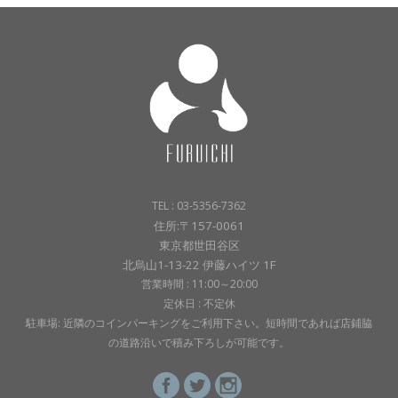
TEL : 03-5356-7362
住所:〒157-0061
東京都世田谷区
北烏山1-13-22 伊藤ハイツ 1F
営業時間 : 11:00～20:00
定休日 : 不定休
駐車場: 近隣のコインパーキングをご利用下さい。短時間であれば店鋪脇
の道路沿いで積み下ろしが可能です。