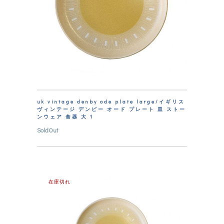
uk vintage denby ode plate large/イギリス
ヴィンテージ デンビー オード プレート 皿 ストー
ンウェア 食器 大 1
SoldOut
在庫切れ