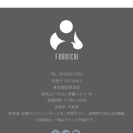
TEL : 03-5356-7362
住所:〒157-0061
東京都世田谷区
北烏山1-13-22 伊藤ハイツ 1F
営業時間 : 11:00～20:00
定休日 : 不定休
駐車場: 近隣のコインパーキングをご利用下さい。短時間であれば店鋪脇
の道路沿いで積み下ろしが可能です。