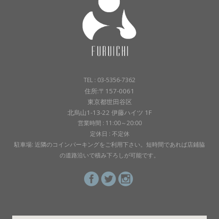
TEL : 03-5356-7362
住所:〒157-0061
東京都世田谷区
北烏山1-13-22 伊藤ハイツ 1F
営業時間 : 11:00～20:00
定休日 : 不定休
駐車場: 近隣のコインパーキングをご利用下さい。短時間であれば店鋪脇
の道路沿いで積み下ろしが可能です。