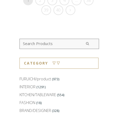
1
2
3
4
…
38
39
40
CATEGORY ▽▽
FURUICHI/product
(973)
INTERIOR
(1291)
KITCHEN/TABLEWARE
(554)
FASHION
(18)
BRAND/DESIGNER
(328)