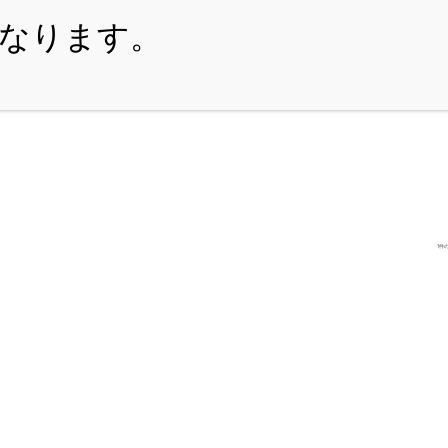
・ITEM
・SHOPPING-GUIDE
・REUSE
・NE
1件