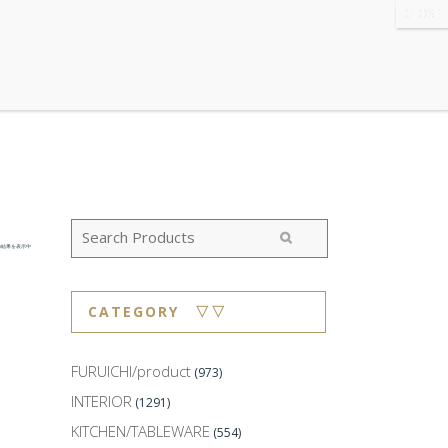
WS
・ABOUT
・CONTACT
の結果を表示中
CATEGORY ▽▽
FURUICHI/product
(973)
INTERIOR
(1291)
KITCHEN/TABLEWARE
(554)