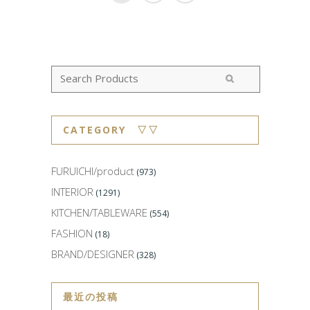
CATEGORY ▽▽
FURUICHI/product
(973)
INTERIOR
(1291)
KITCHEN/TABLEWARE
(554)
FASHION
(18)
BRAND/DESIGNER
(328)
最近の投稿