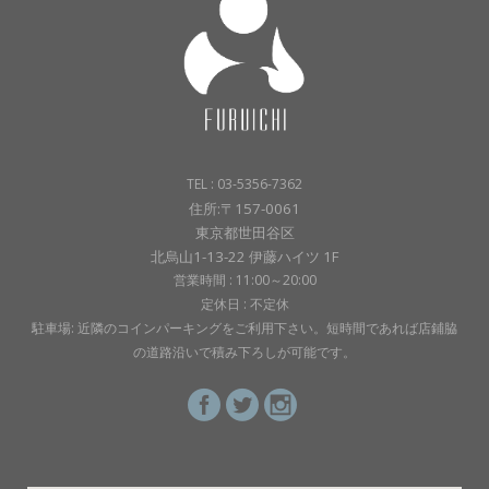
TEL : 03-5356-7362
住所:〒157-0061
東京都世田谷区
北烏山1-13-22 伊藤ハイツ 1F
営業時間 : 11:00～20:00
定休日 : 不定休
駐車場: 近隣のコインパーキングをご利用下さい。短時間であれば店鋪脇
の道路沿いで積み下ろしが可能です。