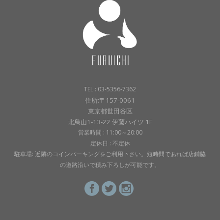
TEL : 03-5356-7362
住所:〒157-0061
東京都世田谷区
北烏山1-13-22 伊藤ハイツ 1F
営業時間 : 11:00～20:00
定休日 : 不定休
駐車場: 近隣のコインパーキングをご利用下さい。短時間であれば店鋪脇
の道路沿いで積み下ろしが可能です。