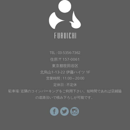
TEL : 03-5356-7362
住所:〒157-0061
東京都世田谷区
北烏山1-13-22 伊藤ハイツ 1F
営業時間 : 11:00～20:00
定休日 : 不定休
駐車場: 近隣のコインパーキングをご利用下さい。短時間であれば店鋪脇
の道路沿いで積み下ろしが可能です。