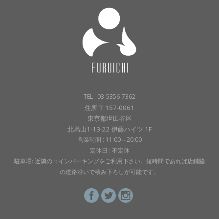
TEL : 03-5356-7362
住所:〒157-0061
東京都世田谷区
北烏山1-13-22 伊藤ハイツ 1F
営業時間 : 11:00～20:00
定休日 : 不定休
駐車場: 近隣のコインパーキングをご利用下さい。短時間であれば店鋪脇
の道路沿いで積み下ろしが可能です。