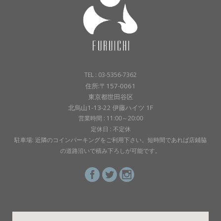
TEL : 03-5356-7362
住所:〒157-0061
東京都世田谷区
北烏山1-13-22 伊藤ハイツ 1F
営業時間 : 11:00～20:00
定休日 : 不定休
駐車場: 近隣のコインパーキングをご利用下さい。短時間であれば店鋪脇
の道路沿いで積み下ろしが可能です。