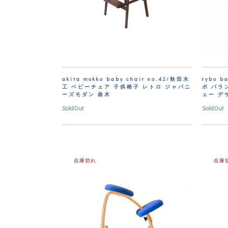
akita mokko baby chair no.42/秋田木
rybo b
工 ベビーチェア 子供椅子 レトロ ジャパニ
ボ バラ
ーズモダン 曲木
ェー デ
SoldOut
SoldOut
在庫切れ
在庫