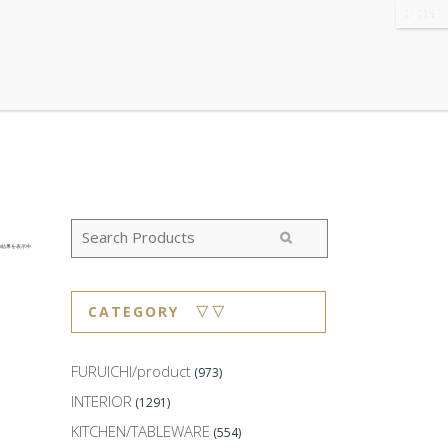
WS
・ABOUT
・CONTACT
の結果を表示中
CATEGORY ▽▽
FURUICHI/product
(973)
INTERIOR
(1291)
KITCHEN/TABLEWARE
(554)