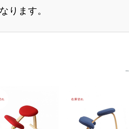
・ITEM
・SHOPPING-GUIDE
・REUSE
・NE
6件
切れ
在庫切れ