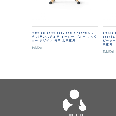
rybo balance easy chair norway/リ
stokke 
ボ バランスチェア イージー ブルー ノルウ
opsv
ェー デザイン 椅子 北欧家具
ピーター
欧家具
SoldOut
SoldOut