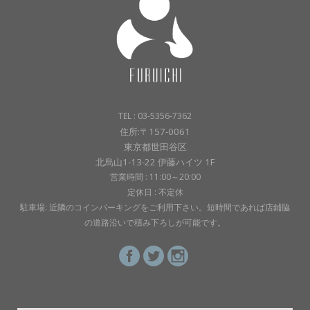
TEL : 03-5356-7362
住所:〒157-0061
東京都世田谷区
北烏山1-13-22 伊藤ハイツ 1F
営業時間 : 11:00～20:00
定休日 : 不定休
駐車場: 近隣のコインパーキングをご利用下さい。短時間であれば店鋪脇
の道路沿いで積み下ろしが可能です。