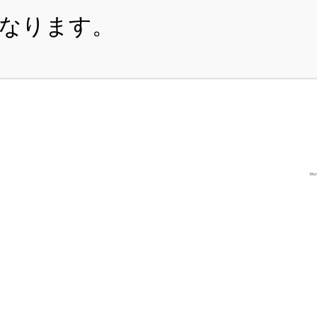
・ITEM
・SHOPPING-GUIDE
・REUSE
・NE
1件