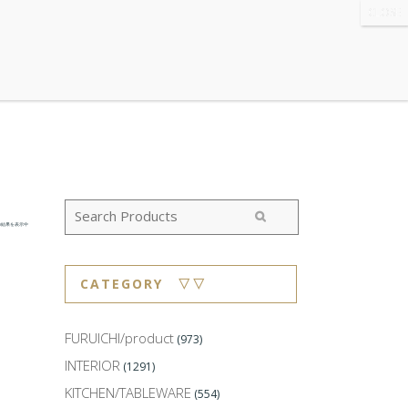
WS
・ABOUT
・CONTACT
の結果を表示中
CATEGORY ▽▽
FURUICHI/product
(973)
INTERIOR
(1291)
KITCHEN/TABLEWARE
(554)