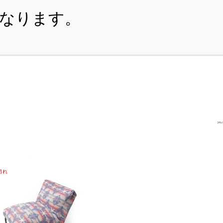
・ITEM
・SHOPPING-GUIDE
・REUSE
・NE
2件
切れ