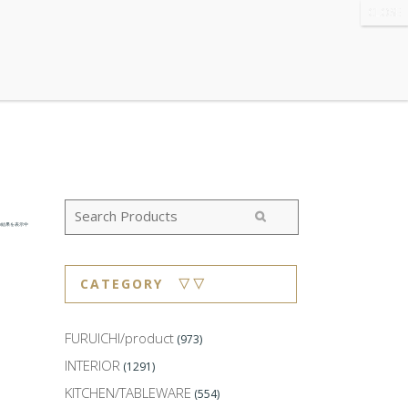
WS
・ABOUT
・CONTACT
の結果を表示中
CATEGORY ▽▽
FURUICHI/product
(973)
INTERIOR
(1291)
KITCHEN/TABLEWARE
(554)