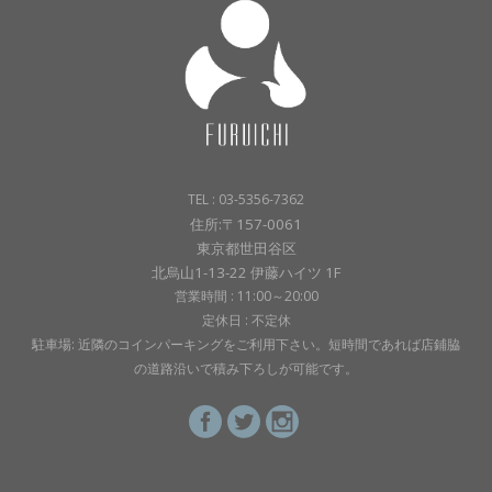
TEL : 03-5356-7362
住所:〒157-0061
東京都世田谷区
北烏山1-13-22 伊藤ハイツ 1F
営業時間 : 11:00～20:00
定休日 : 不定休
駐車場: 近隣のコインパーキングをご利用下さい。短時間であれば店鋪脇
の道路沿いで積み下ろしが可能です。