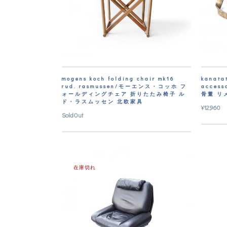
mogens koch folding chair mk16
kanata
rud. rasmussen/モーエンス・コッホ フ
access
ォールディングチェア 折りたたみ椅子 ル
骨董 リ
ド・ラスムッセン 北欧家具
¥
12,960
SoldOut
在庫切れ