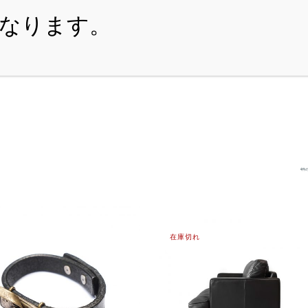
・ITEM
・SHOPPING-GUIDE
・REUSE
・NE
4件
在庫切れ