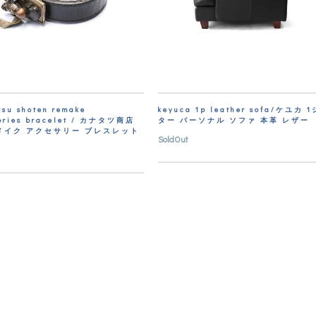
tsu shoten remake
keyuca 1p leather sofa/ケユカ 
ories bracelet / カナタツ商店
ター パーソナル ソファ 本革 レザー
メイク アクセサリー ブレスレット
SoldOut