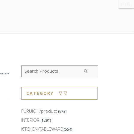
WS
・ABOUT
・CONTACT
の結果を表示中
CATEGORY ▽▽
FURUICHI/product
(973)
INTERIOR
(1291)
KITCHEN/TABLEWARE
(554)