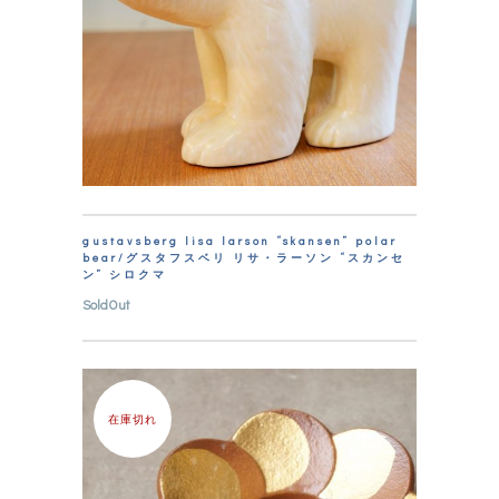
gustavsberg lisa larson “skansen” polar
bear/グスタフスベリ リサ・ラーソン “スカンセ
ン” シロクマ
SoldOut
在庫切れ