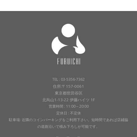
TEL : 03-5356-7362
住所:〒157-0061
東京都世田谷区
北烏山1-13-22 伊藤ハイツ 1F
営業時間 : 11:00～20:00
定休日 : 不定休
駐車場: 近隣のコインパーキングをご利用下さい。短時間であれば店鋪脇
の道路沿いで積み下ろしが可能です。