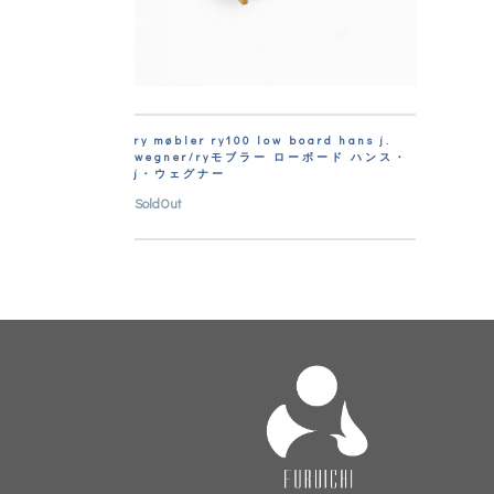
ry møbler ry100 low board hans j.
wegner/ryモブラー ローボード ハンス・
j・ウェグナー
SoldOut