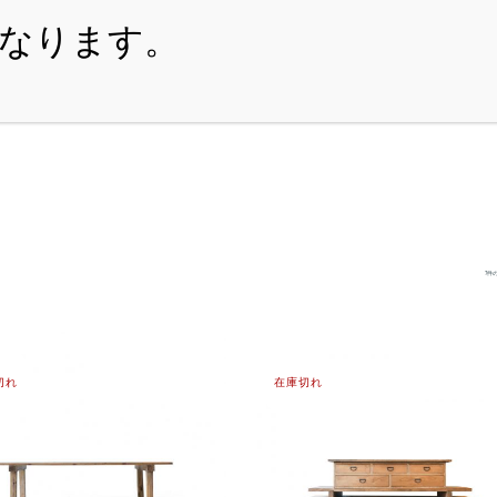
・ITEM
・SHOPPING-GUIDE
・REUSE
・NE
7件
切れ
在庫切れ