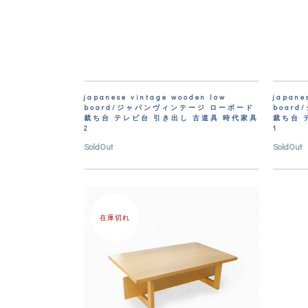
japanese vintage wooden low
japane
board/ジャパンヴィンテージ ローボード
boar
裁ち台 テレビ台 引き出し 古道具 時代家具
裁ち台 
2
1
SoldOut
SoldOut
在庫切れ