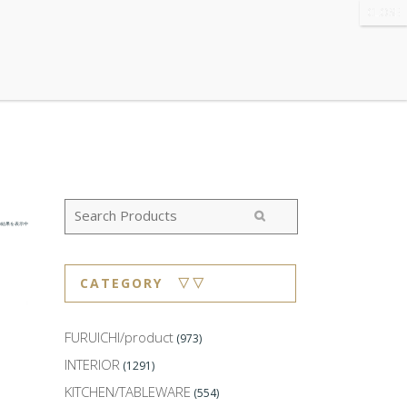
WS
・ABOUT
・CONTACT
の結果を表示中
CATEGORY ▽▽
FURUICHI/product
(973)
INTERIOR
(1291)
KITCHEN/TABLEWARE
(554)