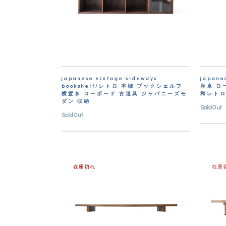
japanese vintage sideways
japane
bookshelf/レトロ 本棚 ブックシェルフ
座卓 ロ
横置き ローボード 古道具 ジャパニーズモ
和レトロ
ダン 収納
SoldOut
SoldOut
在庫切れ
在庫