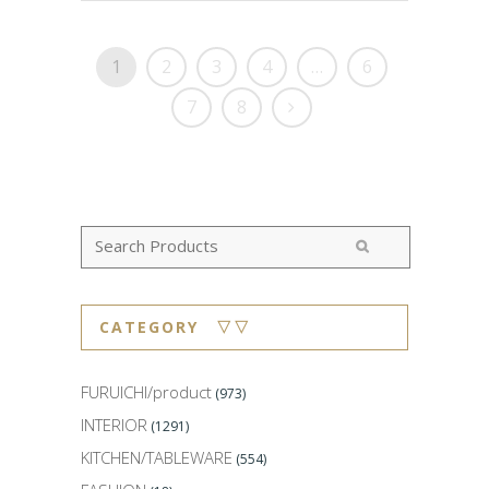
1
2
3
4
…
6
7
8
CATEGORY ▽▽
FURUICHI/product
(973)
INTERIOR
(1291)
KITCHEN/TABLEWARE
(554)