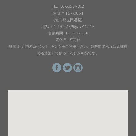
TEL : 03-5356-7362
住所:〒157-0061
東京都世田谷区
北烏山1-13-22 伊藤ハイツ 1F
営業時間 : 11:00～20:00
定休日 : 不定休
駐車場: 近隣のコインパーキングをご利用下さい。短時間であれば店鋪脇
の道路沿いで積み下ろしが可能です。