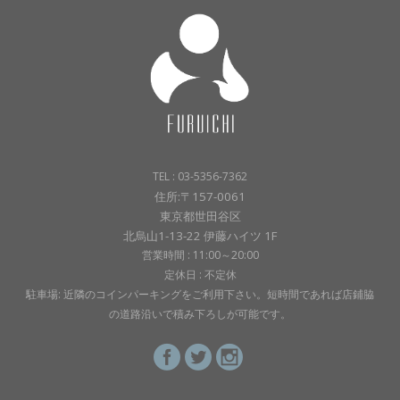
TEL : 03-5356-7362
住所:〒157-0061
東京都世田谷区
北烏山1-13-22 伊藤ハイツ 1F
営業時間 : 11:00～20:00
定休日 : 不定休
駐車場: 近隣のコインパーキングをご利用下さい。短時間であれば店鋪脇
の道路沿いで積み下ろしが可能です。