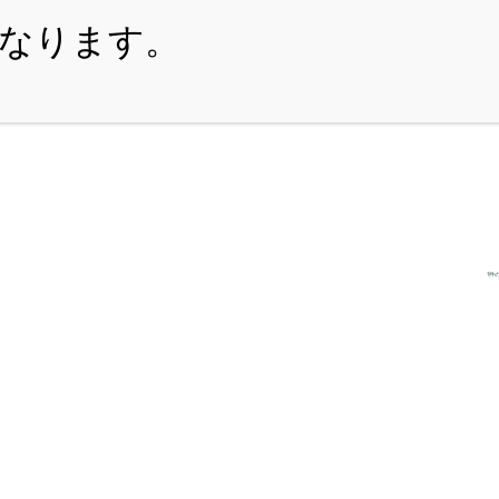
・ITEM
・SHOPPING-GUIDE
・REUSE
・NE
1件