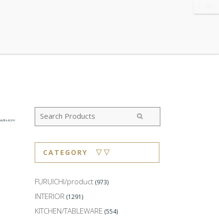
WS
・ABOUT
・CONTACT
の結果を表示中
CATEGORY ▽▽
FURUICHI/product
(973)
INTERIOR
(1291)
KITCHEN/TABLEWARE
(554)