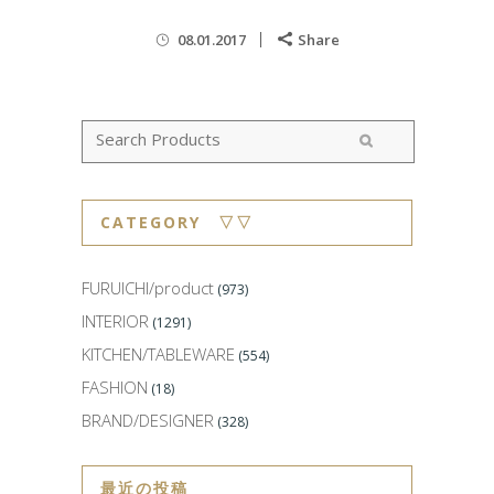
08.01.2017
Share
CATEGORY ▽▽
FURUICHI/product
(973)
INTERIOR
(1291)
KITCHEN/TABLEWARE
(554)
FASHION
(18)
BRAND/DESIGNER
(328)
最近の投稿