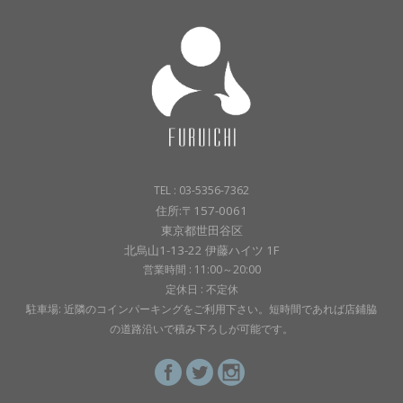
TEL : 03-5356-7362
住所:〒157-0061
東京都世田谷区
北烏山1-13-22 伊藤ハイツ 1F
営業時間 : 11:00～20:00
定休日 : 不定休
駐車場: 近隣のコインパーキングをご利用下さい。短時間であれば店鋪脇
の道路沿いで積み下ろしが可能です。