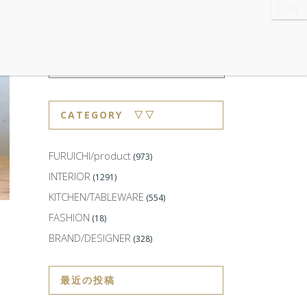
WS
・ABOUT
・CONTACT
CATEGORY ▽▽
FURUICHI/product
(973)
INTERIOR
(1291)
KITCHEN/TABLEWARE
(554)
FASHION
(18)
BRAND/DESIGNER
(328)
最近の投稿