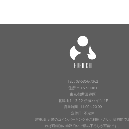
TEL : 03-5356-7362
住所:〒157-0061
東京都世田谷区
北烏山1-13-22 伊藤ハイツ 1F
営業時間 : 11:00～20:00
定休日 : 不定休
駐車場: 近隣のコインパーキングをご利用下さい。短時間で
れば店鋪脇の道路沿いで積み下ろしが可能です。