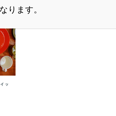
・ITEM
・SHOPPING-GUIDE
・REUSE
・NE
/ イッ
ル