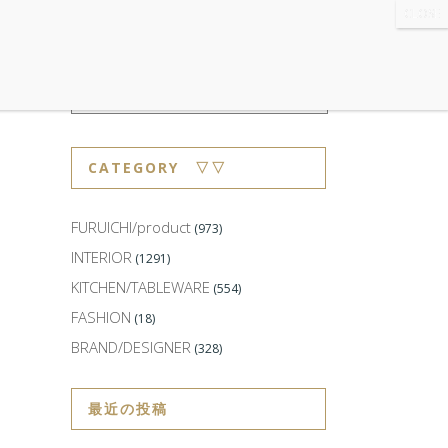
WS
・ABOUT
・CONTACT
CATEGORY ▽▽
FURUICHI/product
(973)
INTERIOR
(1291)
KITCHEN/TABLEWARE
(554)
FASHION
(18)
BRAND/DESIGNER
(328)
最近の投稿