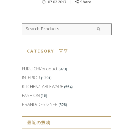
07.02.2017
Share
CATEGORY ▽▽
FURUICHI/product
(973)
INTERIOR
(1291)
KITCHEN/TABLEWARE
(554)
FASHION
(18)
BRAND/DESIGNER
(328)
最近の投稿