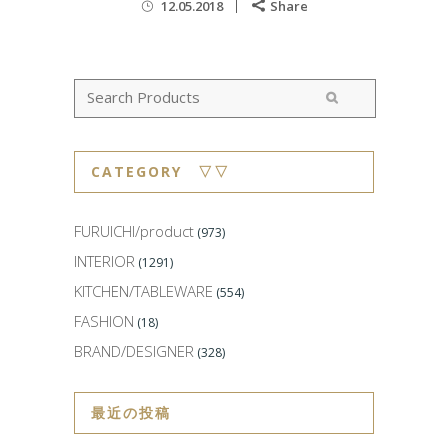
12.05.2018
Share
CATEGORY ▽▽
FURUICHI/product
(973)
INTERIOR
(1291)
KITCHEN/TABLEWARE
(554)
FASHION
(18)
BRAND/DESIGNER
(328)
最近の投稿