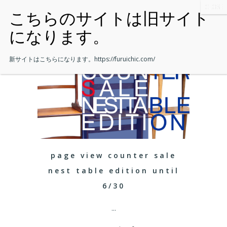
新サイトはこちらになります。
https://furuichic.com/
page view counter sale
nest table edition until
6/30
...