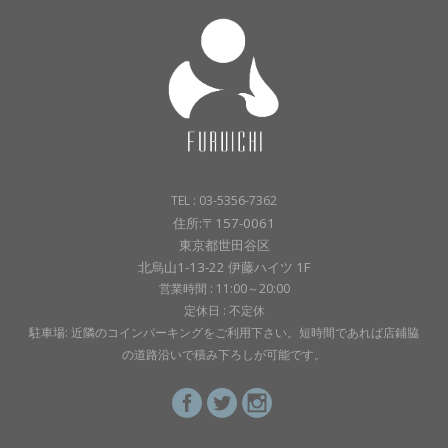
TEL : 03-5356-7362
住所:〒157-0061
東京都世田谷区
北烏山1-13-22 伊藤ハイツ 1F
営業時間 : 11:00～20:00
定休日 : 不定休
駐車場: 近隣のコインパーキングをご利用下さい。短時間であれば店鋪脇
の道路沿いで積み下ろしが可能です。