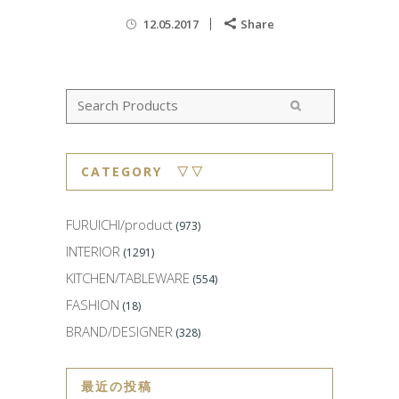
12.05.2017
Share
CATEGORY ▽▽
FURUICHI/product
(973)
INTERIOR
(1291)
KITCHEN/TABLEWARE
(554)
FASHION
(18)
BRAND/DESIGNER
(328)
最近の投稿