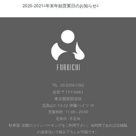
2020-2021⁂年末年始営業日のお知らせ⁂
TEL : 03-5356-7362
住所:〒157-0061
東京都世田谷区
北烏山1-13-22 伊藤ハイツ 1F
営業時間 : 11:00～20:00
定休日 : 不定休
駐車場: 近隣のコインパーキングをご利用下さい。短時間であれば店鋪脇
の道路沿いで積み下ろしが可能です。