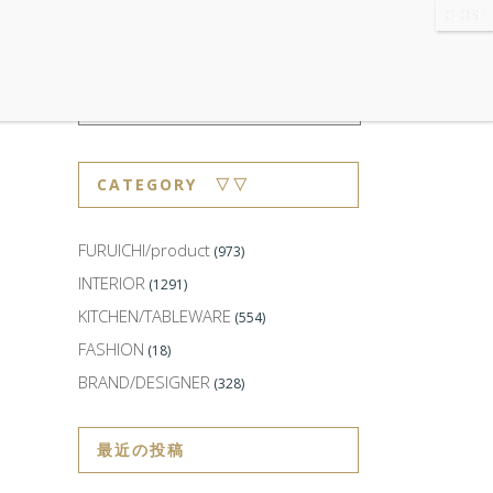
WS
・ABOUT
・CONTACT
CATEGORY ▽▽
FURUICHI/product
(973)
INTERIOR
(1291)
KITCHEN/TABLEWARE
(554)
FASHION
(18)
BRAND/DESIGNER
(328)
最近の投稿