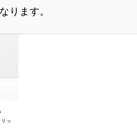
・ITEM
・SHOPPING-GUIDE
・REUSE
・NE
k
ブリッ
ア