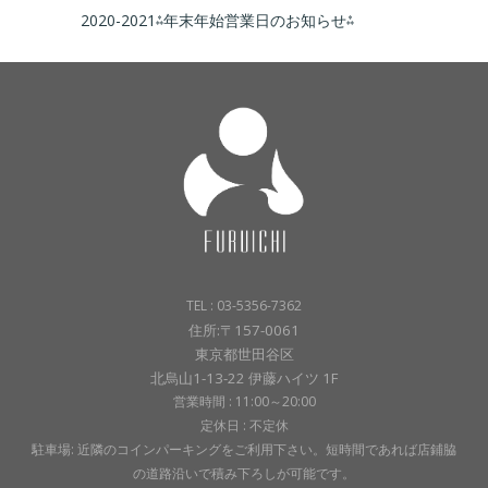
2020-2021⁂年末年始営業日のお知らせ⁂
TEL : 03-5356-7362
住所:〒157-0061
東京都世田谷区
北烏山1-13-22 伊藤ハイツ 1F
営業時間 : 11:00～20:00
定休日 : 不定休
駐車場: 近隣のコインパーキングをご利用下さい。短時間であれば店鋪脇
の道路沿いで積み下ろしが可能です。