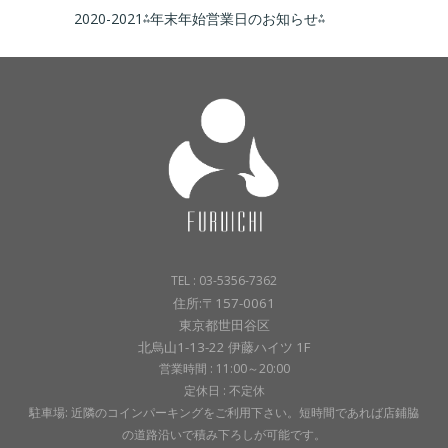
2020-2021⁂年末年始営業日のお知らせ⁂
TEL : 03-5356-7362
住所:〒157-0061
東京都世田谷区
北烏山1-13-22 伊藤ハイツ 1F
営業時間 : 11:00～20:00
定休日 : 不定休
駐車場: 近隣のコインパーキングをご利用下さい。短時間であれば店鋪脇
の道路沿いで積み下ろしが可能です。