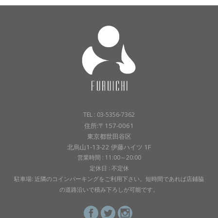
TEL : 03-5356-7362
住所:〒157-0061
東京都世田谷区
北烏山1-13-22 伊藤ハイツ 1F
営業時間 : 11:00～20:00
定休日 : 不定休
駐車場: 近隣のコインパーキングをご利用下さい。短時間であれば店鋪脇
の道路沿いで積み下ろしが可能です。