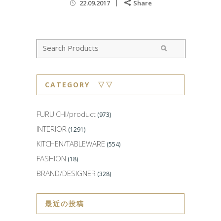
22.09.2017
Share
CATEGORY ▽▽
FURUICHI/product
(973)
INTERIOR
(1291)
KITCHEN/TABLEWARE
(554)
FASHION
(18)
BRAND/DESIGNER
(328)
最近の投稿