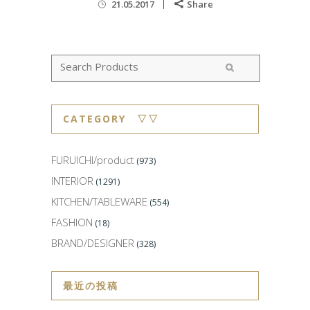
21.05.2017
Share
CATEGORY ▽▽
FURUICHI/product
(973)
INTERIOR
(1291)
KITCHEN/TABLEWARE
(554)
FASHION
(18)
BRAND/DESIGNER
(328)
最近の投稿