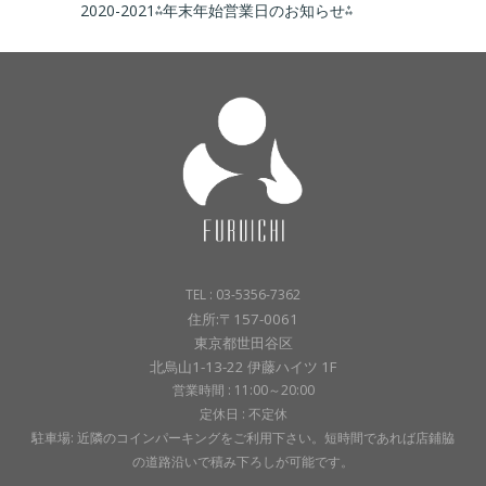
2020-2021⁂年末年始営業日のお知らせ⁂
TEL : 03-5356-7362
住所:〒157-0061
東京都世田谷区
北烏山1-13-22 伊藤ハイツ 1F
営業時間 : 11:00～20:00
定休日 : 不定休
駐車場: 近隣のコインパーキングをご利用下さい。短時間であれば店鋪脇
の道路沿いで積み下ろしが可能です。