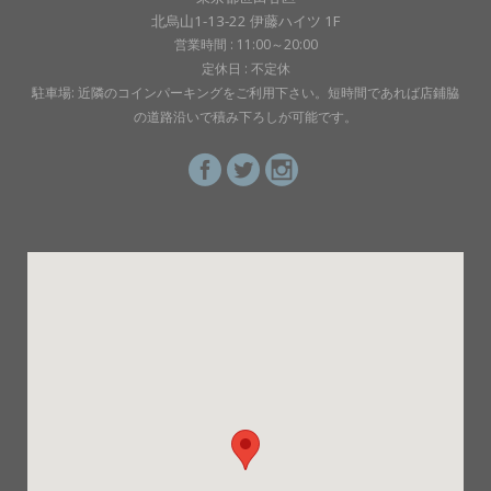
北烏山1-13-22 伊藤ハイツ 1F
営業時間 : 11:00～20:00
定休日 : 不定休
駐車場: 近隣のコインパーキングをご利用下さい。短時間であれば店鋪脇
の道路沿いで積み下ろしが可能です。