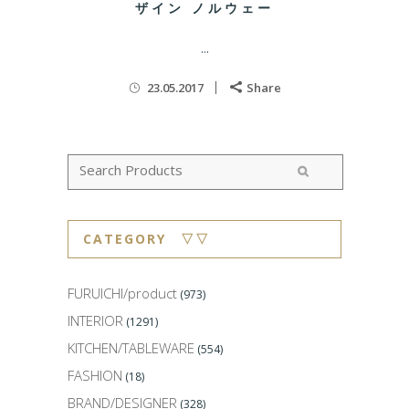
ザイン ノルウェー
...
23.05.2017
Share
CATEGORY ▽▽
FURUICHI/product
(973)
INTERIOR
(1291)
KITCHEN/TABLEWARE
(554)
FASHION
(18)
BRAND/DESIGNER
(328)