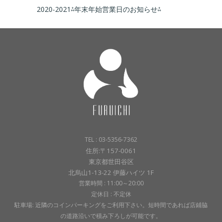
2020-2021⁂年末年始営業日のお知らせ⁂
TEL : 03-5356-7362
住所:〒157-0061
東京都世田谷区
北烏山1-13-22 伊藤ハイツ 1F
営業時間 : 11:00～20:00
定休日 : 不定休
駐車場: 近隣のコインパーキングをご利用下さい。短時間であれば店鋪脇
の道路沿いで積み下ろしが可能です。