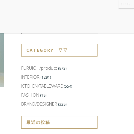
WS
・ABOUT
・CONTACT
CATEGORY ▽▽
FURUICHI/product
(973)
INTERIOR
(1291)
KITCHEN/TABLEWARE
(554)
FASHION
(18)
BRAND/DESIGNER
(328)
最近の投稿