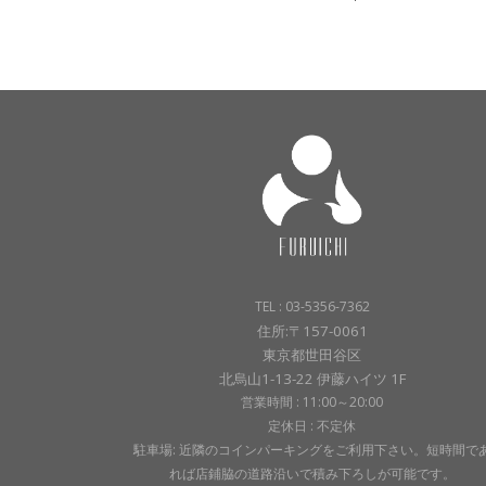
TEL : 03-5356-7362
住所:〒157-0061
東京都世田谷区
北烏山1-13-22 伊藤ハイツ 1F
営業時間 : 11:00～20:00
定休日 : 不定休
駐車場: 近隣のコインパーキングをご利用下さい。短時間で
れば店鋪脇の道路沿いで積み下ろしが可能です。