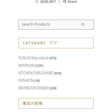
26.03.2017
Share
CATEGORY ▽▽
FURUICHI/product
(973)
INTERIOR
(1291)
KITCHEN/TABLEWARE
(554)
FASHION
(18)
BRAND/DESIGNER
(328)
最近の投稿