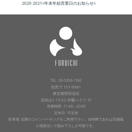
2020-2021⁂年末年始営業日のお知らせ⁂
TEL : 03-5356-7362
住所:〒157-0061
東京都世田谷区
北烏山1-13-22 伊藤ハイツ 1F
営業時間 : 11:00～20:00
定休日 : 不定休
駐車場: 近隣のコインパーキングをご利用下さい。短時間であれば店鋪脇
の道路沿いで積み下ろしが可能です。