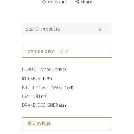
01.06.2017
Share
CATEGORY ▽▽
FURUICHI/product
(973)
INTERIOR
(1291)
KITCHEN/TABLEWARE
(554)
FASHION
(18)
BRAND/DESIGNER
(328)
最近の投稿